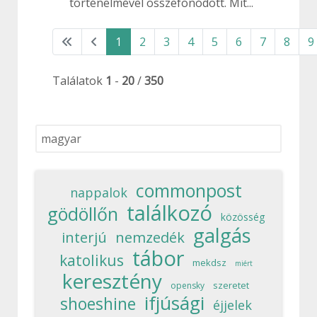
történelmével összefonódott. Mit...
1
2
3
4
5
6
7
8
9
Találatok
1
-
20
/
350
Keresés...
commonpost
nappalok
találkozó
gödöllőn
közösség
galgás
interjú
nemzedék
tábor
katolikus
mekdsz
miért
keresztény
szeretet
opensky
ifjúsági
shoeshine
éjjelek