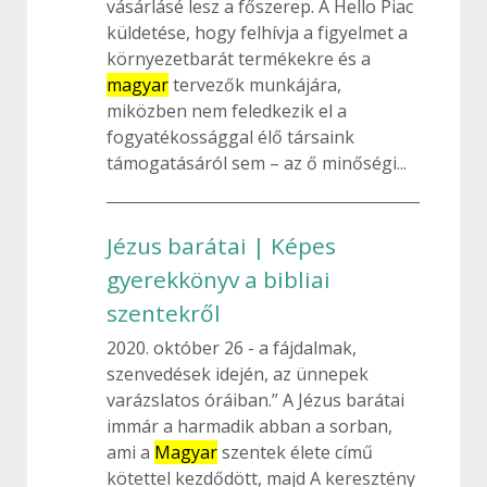
vásárlásé lesz a főszerep. A Hello Piac
küldetése, hogy felhívja a figyelmet a
környezetbarát termékekre és a
magyar
tervezők munkájára,
miközben nem feledkezik el a
fogyatékossággal élő társaink
támogatásáról sem – az ő minőségi...
Jézus barátai | Képes
gyerekkönyv a bibliai
szentekről
2020. október 26
a fájdalmak,
szenvedések idején, az ünnepek
varázslatos óráiban.” A Jézus barátai
immár a harmadik abban a sorban,
ami a
Magyar
szentek élete című
kötettel kezdődött, majd A keresztény