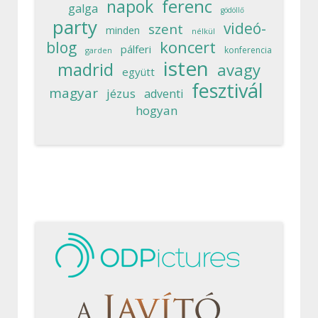
ferenc
napok
galga
gödöllő
party
videó-
szent
minden
nélkül
koncert
blog
pálferi
konferencia
garden
isten
madrid
avagy
együtt
fesztivál
magyar
jézus
adventi
hogyan