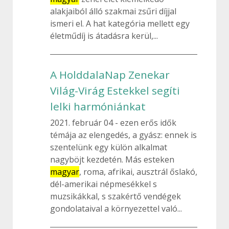
alakjaiból álló szakmai zsűri díjjal
ismeri el. A hat kategória mellett egy
életműdíj is átadásra kerül,...
A HolddalaNap Zenekar
Világ-Virág Estekkel segíti
lelki harmóniánkat
2021. február 04
ezen erős idők
témája az elengedés, a gyász: ennek is
szentelünk egy külön alkalmat
nagyböjt kezdetén. Más esteken
magyar
, roma, afrikai, ausztrál őslakó,
dél-amerikai népmesékkel s
muzsikákkal, s szakértő vendégek
gondolataival a környezettel való...