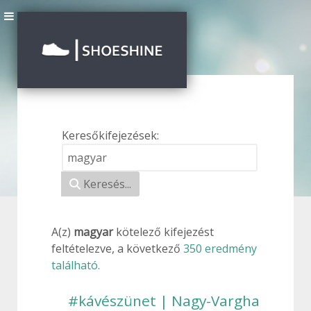
Keresőkifejezések:
Keresési űrlap
Keresés...
A(z)
magyar
kötelező
kifejezést
feltételezve, a következő
350 eredmény
található.
#kávészünet | Nagy-Vargha