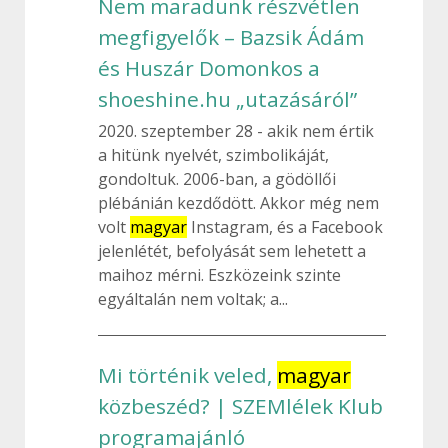
Nem maradunk részvétlen
megfigyelők – Bazsik Ádám
és Huszár Domonkos a
shoeshine.hu „utazásáról”
2020. szeptember 28
akik nem értik
a hitünk nyelvét, szimbolikáját,
gondoltuk. 2006-ban, a gödöllői
plébánián kezdődött. Akkor még nem
volt
magyar
Instagram, és a Facebook
jelenlétét, befolyását sem lehetett a
maihoz mérni. Eszközeink szinte
egyáltalán nem voltak; a...
Mi történik veled,
magyar
közbeszéd? | SZEMlélek Klub
programajánló