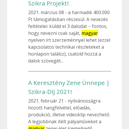
Szikra Projekt!
2021. március 08
a harmadik 400.000
Ft támogatásban részesül. A nevezés
feltételei: küldd el 3 dalodat – fontos,
hogy nevezni csak saját,
magyar
nyelven írt szerzeménnyel lehet (ezzel
kapcsolatos technikai részleteket a
honlapon találsz), csatold hozzá a
dalok szövegét...
A Keresztény Zene Ünnepe |
Szikra-Díj 2021!
2021. február 21
nyilvánosságra
hozott hangfelvétel, előadás,
produkció, illetve videoklip nevezhető.
A legjobbnak ítélt pályaműveket a
magyar
zenei élet kiemelkedő