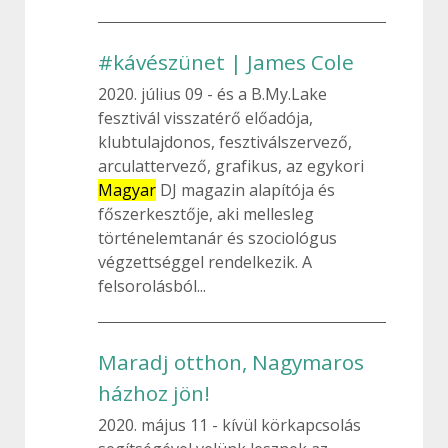
#kávészünet | James Cole
2020. július 09
és a B.My.Lake
fesztivál visszatérő előadója,
klubtulajdonos, fesztiválszervező,
arculattervező, grafikus, az egykori
Magyar
DJ magazin alapítója és
főszerkesztője, aki mellesleg
történelemtanár és szociológus
végzettséggel rendelkezik. A
felsorolásból...
Maradj otthon, Nagymaros
házhoz jön!
2020. május 11
kívül körkapcsolás