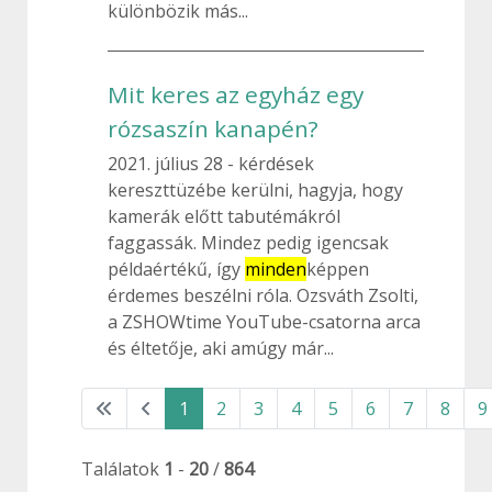
különbözik más...
Mit keres az egyház egy
rózsaszín kanapén?
2021. július 28
kérdések
kereszttüzébe kerülni, hagyja, hogy
kamerák előtt tabutémákról
faggassák. Mindez pedig igencsak
példaértékű, így
minden
képpen
érdemes beszélni róla. Ozsváth Zsolti,
a ZSHOWtime YouTube-csatorna arca
és éltetője, aki amúgy már...
1
2
3
4
5
6
7
8
9
Találatok
1
-
20
/
864