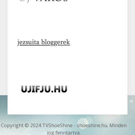
Copyright © 2024 TVShoeShine - shoeshine.hu. Minden
jog fenntartva.