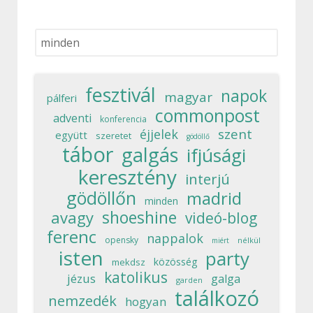
Keresés...
fesztivál
napok
magyar
pálferi
commonpost
adventi
konferencia
szent
éjjelek
együtt
szeretet
gödöllő
tábor
galgás
ifjúsági
keresztény
interjú
gödöllőn
madrid
minden
shoeshine
avagy
videó-blog
ferenc
nappalok
opensky
nélkül
miért
isten
party
közösség
mekdsz
katolikus
jézus
galga
garden
találkozó
nemzedék
hogyan