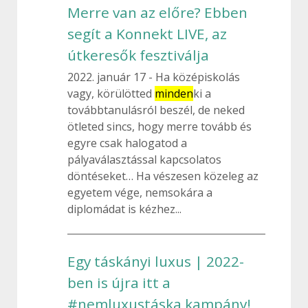
Merre van az előre? Ebben
segít a Konnekt LIVE, az
útkeresők fesztiválja
2022. január 17
Ha középiskolás
vagy, körülötted
minden
ki a
továbbtanulásról beszél, de neked
ötleted sincs, hogy merre tovább és
egyre csak halogatod a
pályaválasztással kapcsolatos
döntéseket… Ha vészesen közeleg az
egyetem vége, nemsokára a
diplomádat is kézhez...
Egy táskányi luxus | 2022-
ben is újra itt a
#nemluxustáska kampány!