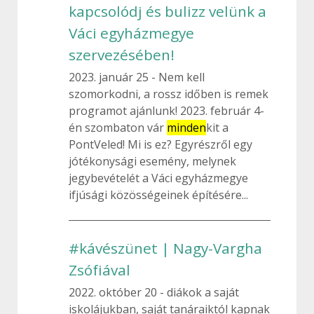
kapcsolódj és bulizz velünk a
Váci egyházmegye
szervezésében!
2023. január 25
Nem kell
szomorkodni, a rossz időben is remek
programot ajánlunk! 2023. február 4-
én szombaton vár
minden
kit a
PontVeled! Mi is ez? Egyrészről egy
jótékonysági esemény, melynek
jegybevételét a Váci egyházmegye
ifjúsági közösségeinek építésére...
#kávészünet | Nagy-Vargha
Zsófiával
2022. október 20
diákok a saját
iskolájukban, saját tanáraiktól kapnak