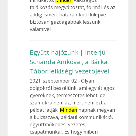
mindkettő.
Minden
valóságos
találkozás megváltoztat, formál; és az
addig ismert határainkból kilépve
biztosan gazdagabbak leszünk
valamivel....
Együtt hajózunk | Interjú
Schanda Anikóval, a Bárka
Tábor lelkiségi vezetőjével
2021. szeptember 02
Olyan
dolgokról beszélünk, ami egy átlagos
gyereknek, természetes lehet, de
számukra nem az, mert nem ezt a
példát látják.
Minden
napnak megvan
a kulcsszava, például kommunikáció,
együttműködés, vezetés,
csapatmunka... És hogy miben