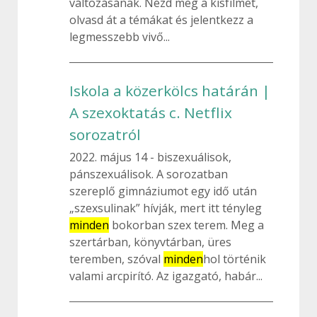
változásának. Nézd meg a kisfilmet,
olvasd át a témákat és jelentkezz a
legmesszebb vivő...
Iskola a közerkölcs határán |
A szexoktatás c. Netflix
sorozatról
2022. május 14
biszexuálisok,
pánszexuálisok. A sorozatban
szereplő gimnáziumot egy idő után
„szexsulinak” hívják, mert itt tényleg
minden
bokorban szex terem. Meg a
szertárban, könyvtárban, üres
teremben, szóval
minden
hol történik
valami arcpirító. Az igazgató, habár...