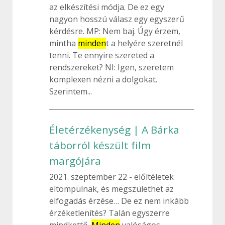
az elkészítési módja. De ez egy
nagyon hosszú válasz egy egyszerű
kérdésre. MP: Nem baj. Úgy érzem,
mintha
minden
t a helyére szeretnél
tenni. Te ennyire szereted a
rendszereket? NI: Igen, szeretem
komplexen nézni a dolgokat.
Szerintem...
Életérzékenység | A Bárka
táborról készült film
margójára
2021. szeptember 22
előítéletek
eltompulnak, és megszülethet az
elfogadás érzése… De ez nem inkább
érzéketlenítés? Talán egyszerre