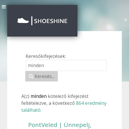
Keresőkifejezések:
Keresési űrlap
Keresés...
A(z)
minden
kötelező
kifejezést
feltételezve, a következő
864 eredmény
található.
PontVeled | Ünnepelj,