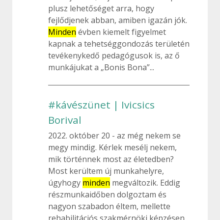
plusz lehetőséget arra, hogy
fejlődjenek abban, amiben igazán jók.
Minden
évben kiemelt figyelmet
kapnak a tehetséggondozás területén
tevékenykedő pedagógusok is, az ő
munkájukat a „Bonis Bona”...
#kávészünet | Ivicsics
Borival
2022. október 20
az még nekem se
megy mindig. Kérlek mesélj nekem,
mik történnek most az életedben?
Most kerültem új munkahelyre,
úgyhogy
minden
megváltozik. Eddig
részmunkaidőben dolgoztam és
nagyon szabadon éltem, mellette
rehabilitációs szakmérnöki képzésen