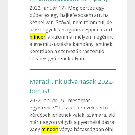
2022. január 17
Meg persze egy
púder és egy hajkefe sosem árt, ha
kéznél van. Szóval, nem tolom túl, de
azért figyelek magamra. Éppen ezért
minden
alkalommal mélyen megérint
a #nemluxustáska kampány, aminek
keretében a szervezők rászoruló
nőknek gyűjtenek olyan...
Maradjunk udvariasak 2022-
ben is!
2022. január 15
mész már
egyetemre?” Lássuk be: ezek sértő
kérdések lehetnek valaki számára, aki
már nagyon vágyik a gyermekáldásra,
vagy
minden
vágya házasságban élni.