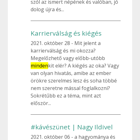
szól az ismert népének és valóban, jó
dolog újra és...
Karrierválság és kiégés
2021. október 28
Mit jelent a
karrierválság és mi okozza?
Megelőzhető vagy előbb-utóbb
minden
kit elér? A kiégés az oka? Vagy
van olyan hivatás, amibe az ember
örökre szerelmes lesz és soha többé
nem szeretne mással foglalkozni?
Sokrétűbb ez a téma, mint azt
először...
#kávészünet | Nagy Ildivel
2021. október 06
a hagyománya és