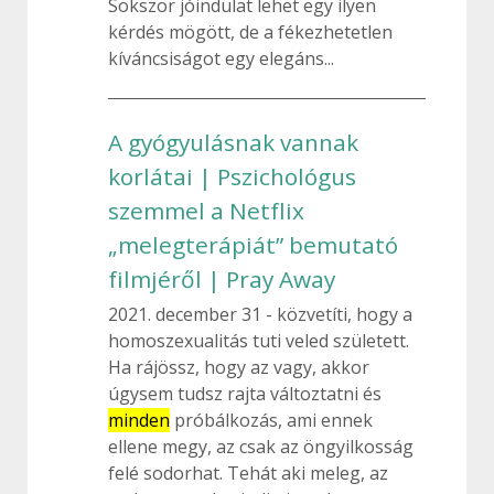
Sokszor jóindulat lehet egy ilyen
kérdés mögött, de a fékezhetetlen
kíváncsiságot egy elegáns...
A gyógyulásnak vannak
korlátai | Pszichológus
szemmel a Netflix
„melegterápiát” bemutató
filmjéről | Pray Away
2021. december 31
közvetíti, hogy a
homoszexualitás tuti veled született.
Ha rájössz, hogy az vagy, akkor
úgysem tudsz rajta változtatni és
minden
próbálkozás, ami ennek
ellene megy, az csak az öngyilkosság
felé sodorhat. Tehát aki meleg, az