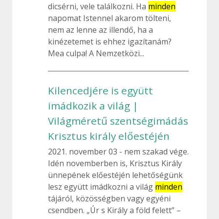
dicsérni, vele találkozni. Ha
minden
napomat Istennel akarom tölteni,
nem az lenne az illendő, ha a
kinézetemet is ehhez igazítanám?
Mea culpa! A Nemzetközi...
Kilencedjére is együtt
imádkozik a világ |
Világméretű szentségimádás
Krisztus király előestéjén
2021. november 03
nem szakad vége.
Idén novemberben is, Krisztus Király
ünnepének előestéjén lehetőségünk
lesz együtt imádkozni a világ
minden
tájáról, közösségben vagy egyéni
csendben. „Úr s Király a föld felett” –