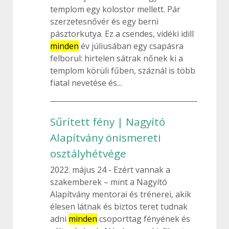
templom egy kolostor mellett. Pár
szerzetesnővér és egy berni
pásztorkutya. Ez a csendes, vidéki idill
minden
év júliusában egy csapásra
felborul: hirtelen sátrak nőnek ki a
templom körüli fűben, száznál is több
fiatal nevetése és...
Sűrített fény | Nagyító
Alapítvány önismereti
osztályhétvége
2022. május 24
Ezért vannak a
szakemberek – mint a Nagyító
Alapítvány mentorai és trénerei, akik
élesen látnak és biztos teret tudnak
adni
minden
csoporttag fényének és