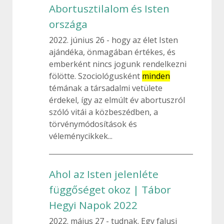
Abortusztilalom és Isten
országa
2022. június 26
hogy az élet Isten
ajándéka, önmagában értékes, és
emberként nincs jogunk rendelkezni
fölötte. Szociológusként
minden
témának a társadalmi vetülete
érdekel, így az elmúlt év abortuszról
szóló vitái a közbeszédben, a
törvénymódosítások és
véleménycikkek...
Ahol az Isten jelenléte
függőséget okoz | Tábor
Hegyi Napok 2022
2022. május 27
tudnak. Egy falusi