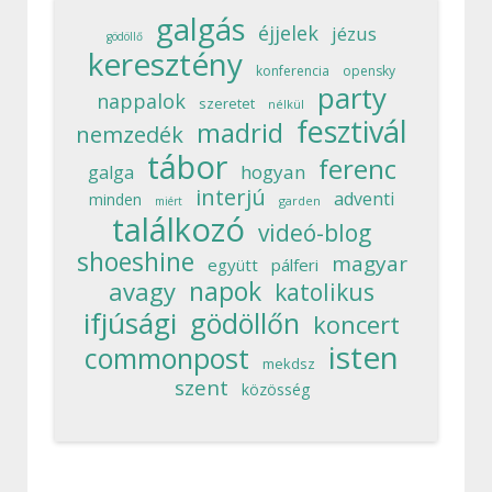
galgás
éjjelek
jézus
gödöllő
keresztény
konferencia
opensky
party
nappalok
szeretet
nélkül
fesztivál
madrid
nemzedék
tábor
ferenc
hogyan
galga
interjú
adventi
minden
garden
miért
találkozó
videó-blog
shoeshine
magyar
együtt
pálferi
napok
avagy
katolikus
ifjúsági
gödöllőn
koncert
isten
commonpost
mekdsz
szent
közösség