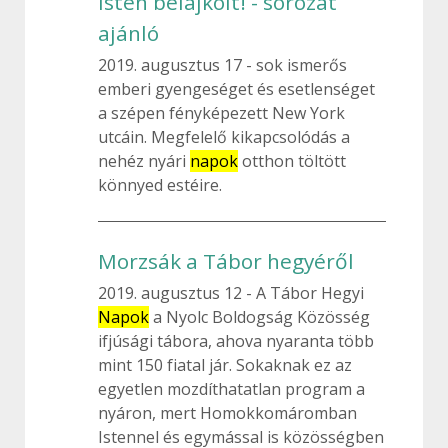
Isten belájkolt! - sorozat
ajánló
2019. augusztus 17
sok ismerős
emberi gyengeséget és esetlenséget
a szépen fényképezett New York
utcáin. Megfelelő kikapcsolódás a
nehéz nyári
napok
otthon töltött
könnyed estéire.
Morzsák a Tábor hegyéről
2019. augusztus 12
A Tábor Hegyi
Napok
a Nyolc Boldogság Közösség
ifjúsági tábora, ahova nyaranta több
mint 150 fiatal jár. Sokaknak ez az
egyetlen mozdíthatatlan program a
nyáron, mert Homokkomáromban
Istennel és egymással is közösségben