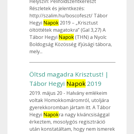
Helyszín: Péliföldszentkereszt
Részletek és jelentkezés:
http://szalim.hu/boscofeszt/ Tábor
Hegyi
Napok
2019 – „Krisztust
öltöttétek magatokra” (Gal 3,27) A
Tábor Hegyi
Napok
(THN) a Nyolc
Boldogság Közösség ifjúsági tábora,
mely...
Öltsd magadra Krisztust! |
Tábor Hegyi
Napok
2019
2019. május 20
Halvány emlékeim
voltak Homokkomáromról, utoljára
gyerekkoromban jártam itt. A Tábor
Hegyi
Napok
ra nagy kíváncsisággal
érkeztem, mosolygós regisztráció
után konstatáltam, hogy nem ismerek