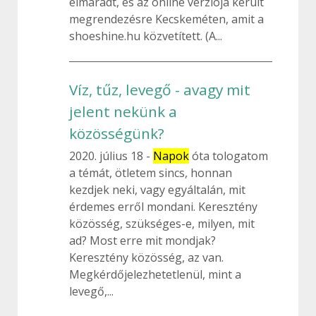
elmaradt, és az online verziója került
megrendezésre Kecskeméten, amit a
shoeshine.hu közvetített. (A...
Víz, tűz, levegő - avagy mit
jelent nekünk a
közösségünk?
2020. július 18
Napok
óta tologatom
a témát, ötletem sincs, honnan
kezdjek neki, vagy egyáltalán, mit
érdemes erről mondani. Keresztény
közösség, szükséges-e, milyen, mit
ad? Most erre mit mondjak?
Keresztény közösség, az van.
Megkérdőjelezhetetlenül, mint a
levegő,...