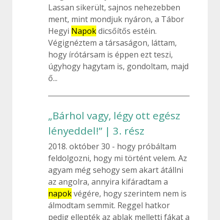
Lassan sikerült, sajnos nehezebben
ment, mint mondjuk nyáron, a Tábor
Hegyi
Napok
dicsőítős estéin.
Végignéztem a társaságon, láttam,
hogy írótársam is éppen ezt teszi,
úgyhogy hagytam is, gondoltam, majd
ő...
„Bárhol vagy, légy ott egész
lényeddel!” | 3. rész
2018. október 30
hogy próbáltam
feldolgozni, hogy mi történt velem. Az
agyam még sehogy sem akart átállni
az angolra, annyira kifáradtam a
napok
végére, hogy szerintem nem is
álmodtam semmit. Reggel hatkor
pedig ellepték az ablak melletti fákat a