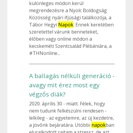
különleges módon kerül
megrendezésre a Nyolc Boldogság
Közösség nyári ifjúsági találkozója, a
Tábor Hegyi
Napok
. Ennek keretében
szeretettel várunk benneteket,
élőben vagy online módon a
kecskeméti Szentcsalád Plébániára, a
#THNonline...
A ballagás nélküli generáció -
avagy mit érez most egy
végzős diák?
2020. április 30
miatt. Félek, hogy
nem tudunk felkészülni rendesen -
lelkileg - az egyetemre, az új kezdetre,
a jövőnk bejáratára. Utóbbi
napok
ban
eluralkodott rajtam a stressz, de azt