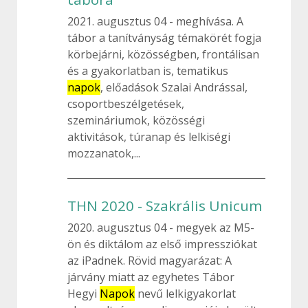
2021. augusztus 04
meghívása. A
tábor a tanítványság témakörét fogja
körbejárni, közösségben, frontálisan
és a gyakorlatban is, tematikus
napok
, előadások Szalai Andrással,
csoportbeszélgetések,
szemináriumok, közösségi
aktivitások, túranap és lelkiségi
mozzanatok,...
THN 2020 - Szakrális Unicum
2020. augusztus 04
megyek az M5-
ön és diktálom az első impressziókat
az iPadnek. Rövid magyarázat: A
járvány miatt az egyhetes Tábor
Hegyi
Napok
nevű lelkigyakorlat