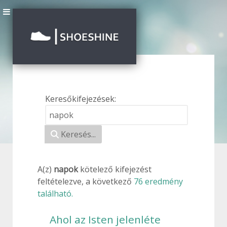
Keresőkifejezések:
Keresési űrlap
Keresés...
A(z)
napok
kötelező
kifejezést
feltételezve, a következő
76 eredmény
található.
Ahol az Isten jelenléte