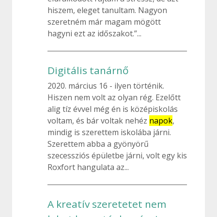
hiszem, eleget tanultam. Nagyon
szeretném már magam mögött
hagyni ezt az időszakot.”...
Digitális tanárnő
2020. március 16
ilyen történik.
Hiszen nem volt az olyan rég. Ezelőtt
alig tíz évvel még én is középiskolás
voltam, és bár voltak nehéz
napok
,
mindig is szerettem iskolába járni.
Szerettem abba a gyönyörű
szecessziós épületbe járni, volt egy kis
Roxfort hangulata az...
A kreatív szeretetet nem