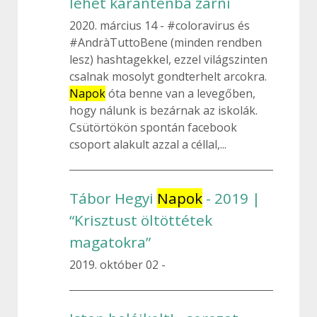
lehet karanténba zárni
2020. március 14
#coloravirus és
#AndràTuttoBene (minden rendben
lesz) hashtagekkel, ezzel világszinten
csalnak mosolyt gondterhelt arcokra.
Napok
óta benne van a levegőben,
hogy nálunk is bezárnak az iskolák.
Csütörtökön spontán facebook
csoport alakult azzal a céllal,...
Tábor Hegyi
Napok
- 2019 |
“Krisztust öltöttétek
magatokra”
2019. október 02