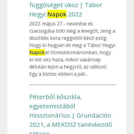
függőséget okoz | Tábor
Hegyi
Napok
2022
2022. május 27
nevetése és
csacsogása tölti meg a levegőt, zeng a
dicsőítés kora reggeltől késő estig.
Hogy ki hogyan éli meg a Tábor Hegyi
Napok
at Homokkomáromban, hogy
ki mit visz haza, mikor vasárnap
délután lejön a hegyről, az változó.
Egy a biztos: ebben a pár...
Péterből kőszikla,
egyetemistából
misszionárius | Grundación
2021, a MEKDSZ tanévkezdő
tábora