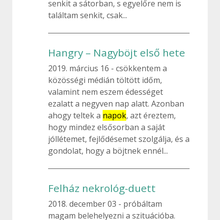
senkit a sátorban, s egyelőre nem is
találtam senkit, csak...
Hangry – Nagyböjt első hete
2019. március 16
csökkentem a
közösségi médián töltött időm,
valamint nem eszem édességet
ezalatt a negyven nap alatt. Azonban
ahogy teltek a
napok
, azt éreztem,
hogy mindez elsősorban a saját
jóllétemet, fejlődésemet szolgálja, és a
gondolat, hogy a böjtnek ennél...
Felház nekrológ-duett
2018. december 03
próbáltam
magam belehelyezni a szituációba.