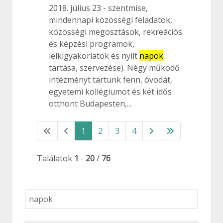
2018. július 23
szentmise,
mindennapi közösségi feladatok,
közösségi megosztások, rekreációs
és képzési programok,
lelkigyakorlatok és nyílt
napok
tartása, szervezése). Négy működő
intézményt tartunk fenn, óvodát,
egyetemi kollégiumot és két idős
otthont Budapesten,...
1
2
3
4
Találatok
1
-
20
/
76
Keresés...