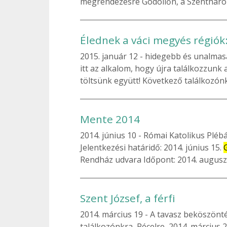
megrendezésre Gödöllőn, a Szenthárom
Élednek a váci megyés régiók:
2015. január 12
hidegebb és unalmasab
itt az alkalom, hogy újra találkozzunk 
töltsünk együtt! Következő találkozónk 
Mente 2014
2014. június 10
Római Katolikus Plébáni
Jelentkezési határidő: 2014. június 15.
Rendház udvara Időpont: 2014. augusztu
Szent József, a férfi
2014. március 19
A tavasz beköszönt
találkozónkra, Pécelre, 2014. március 