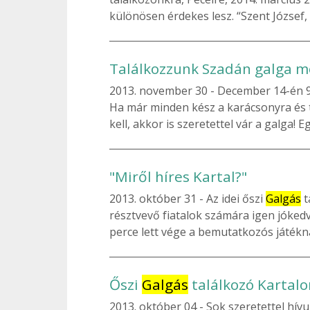
különösen érdekes lesz. “Szent József, a
Találkozzunk Szadán galga m
2013. november 30
December 14-én 9:
Ha már minden kész a karácsonyra és t
kell, akkor is szeretettel vár a galga! 
"Miről híres Kartal?"
2013. október 31
Az idei őszi
Galgás
t
résztvevő fiatalok számára igen jókedv
perce lett vége a bemutatkozós játék
Őszi
Galgás
találkozó Kartalo
2013. október 04
Sok szeretettel hí