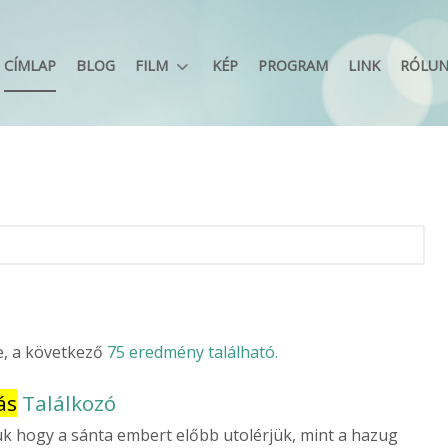
CÍMLAP
BLOG
FILM
KÉP
PROGRAM
LINK
RÓLU
ve, a következő
75 eredmény található.
ás
Találkozó
k hogy a sánta embert előbb utolérjük, mint a hazug