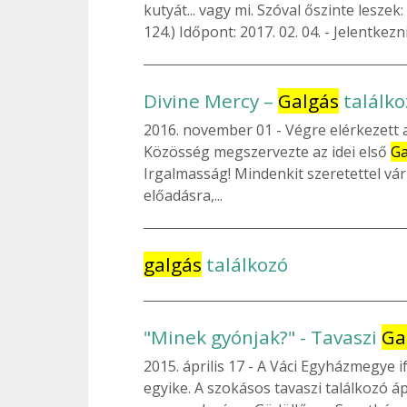
kutyát... vagy mi. Szóval őszinte leszek:
124.) Időpont: 2017. 02. 04. - Jelentkezn
Divine Mercy –
Galgás
találko
2016. november 01
Végre elérkezett 
Közösség megszervezte az idei első
Ga
Irgalmasság! Mindenkit szeretettel v
előadásra,...
galgás
találkozó
"Minek gyónjak?" - Tavaszi
Ga
2015. április 17
A Váci Egyházmegye if
egyike. A szokásos tavaszi találkozó áp