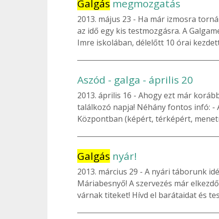
Galgás
megmozgatás
2013. május 23
Ha már izmosra tornázt
az idő egy kis testmozgásra. A Galgame
Imre iskolában, délelőtt 10 órai kezdet
Aszód - galga - április 20
2013. április 16
Ahogy ezt már korább
találkozó napja! Néhány fontos infó: -
Központban (képért, térképért, menetre
Galgás
nyár!
2013. március 29
A nyári táborunk idé
Máriabesnyő! A szervezés már elkezdőd
várnak titeket! Hívd el barátaidat és tes