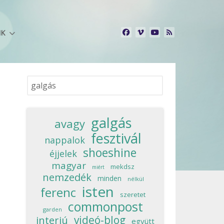
NK
Keresés...
galgás
avagy
fesztivál
nappalok
shoeshine
éjjelek
magyar
mekdsz
miért
nemzedék
minden
nélkül
isten
ferenc
szeretet
commonpost
garden
videó-blog
interjú
együtt