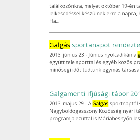
találkozónkra, melyet október 19-én t
lelkesedéssel készülnek erre a napra, 
Ha...
Galgás
sportanapot rendezte
2013. június 23
Június nyolcadikán a
együtt tele sporttal és egyéb közös 
minőségi időt tudtunk egymás társaságá
Galgamenti ifjúsági tábor 20
2013. május 29
A
Galgás
sportnaptól s
Nagyboldogasszony Közösség nyári tá
programja ezúttal is Máriabesnyőn lesz