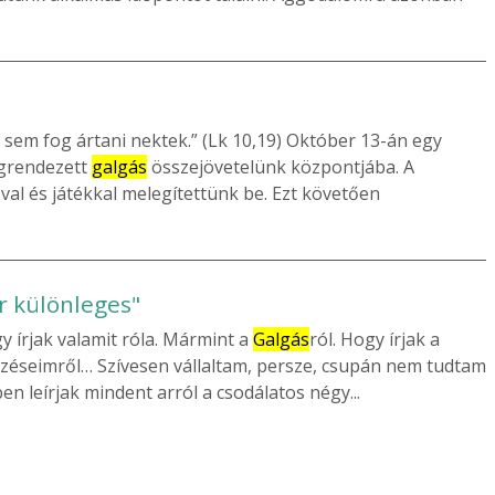
sem fog ártani nektek.” (Lk 10,19) Október 13-án egy
egrendezett
galgás
összejövetelünk központjába. A
val és játékkal melegítettünk be. Ezt követően
r különleges"
y írjak valamit róla. Mármint a
Galgás
ról. Hogy írjak a
érzéseimről… Szívesen vállaltam, persze, csupán nem tudtam
 leírjak mindent arról a csodálatos négy...