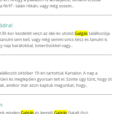
 férfi”- talán ritkán, vagy még sosem...
ódra!
30-kor kezdetét veszi az idei év utolsó
Galgás
találkozója.
anulni sem kell, vagy még semmi sincs kész és tanulni is
Egy nap barátokkal, ismerősökkel vagy...
alálkozót október 19-én tartottuk Kartalon. A nap a
űen és meglepően gyorsan telt el. Szinte úgy tűnt, hogy öt
nak, amikor már azon kaptuk magunkat, hogy...
n
vunk minden
Galgás
és leendő
Galgás
fiatalt őszi