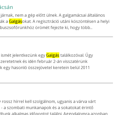
ácsán
járnak, nem a gép előtt ülnek. A galgamácsai általános
ták a
Galgás
okat. A regisztráció utáni köszöntésen a helyi
buszsofőrünkhöz örömét fejezte ki, hogy több...
 ismét jelentkezünk egy
Galgás
találkozóval. Úgy
eretetnek és idén február 2-án visszatérünk
 egy hasonló összejövetel keretein belül 2011
 rossz hírrel kell szolgálnom, ugyanis a várva várt
 - a szombati munkanapok és a sokatokat érintő
dtunk alkalmas időpontot találni. Aggodalomra azonban