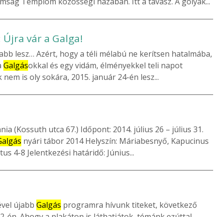
ság Templom közösségi házában. Itt a tavasz. A gólyák...
 Újra vár a Galga!
b lesz… Azért, hogy a téli mélabú ne kerítsen hatalmába,
a
Galgás
okkal és egy vidám, élményekkel teli napot
nem is oly sokára, 2015. január 24-én lesz...
a (Kossuth utca 67.) Időpont: 2014. július 26 – július 31.
Galgás
nyári tábor 2014 Helyszín: Máriabesnyő, Kapucinus
s 4-8 Jelentkezési határidő: Június...
ével újabb
Galgás
programra hívunk titeket, következő
22-én. Ahogy a plakáton is láthatjátok, témánk ezúttal