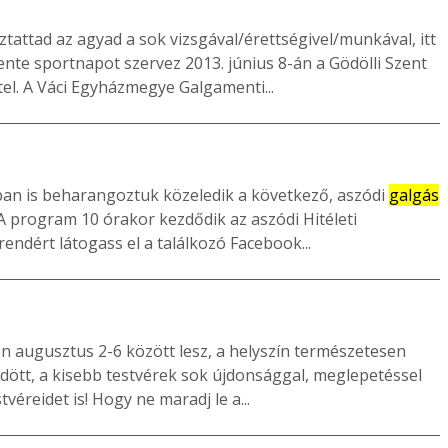
attad az agyad a sok vizsgával/érettségivel/munkával, itt
nte sportnapot szervez 2013. június 8-án a Gödölli Szent
tel. A Váci Egyházmegye Galgamenti...
an is beharangoztuk közeledik a következő, aszódi
galgás
 A program 10 órakor kezdődik az aszódi Hitéleti
ndért látogass el a találkozó Facebook...
n augusztus 2-6 között lesz, a helyszín természetesen
ött, a kisebb testvérek sok újdonsággal, meglepetéssel
tvéreidet is! Hogy ne maradj le a...