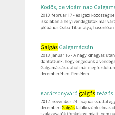
Ködös, de vidám nap Galgam
2013. február 17
és igazi közösségbe 
iskolában a helyi vendéglátók már vár
plébános Csiba Tibor atya, hasonlóan 
Galgás
Galgamácsán
2013. január 16
A nagy kihagyás után
döntöttünk, hogy engedünk a vendégsz
Galgamácsára, ahol már megfordultunk
decemberében. Remélem...
Karácsonyváró
galgás
teázás
2012. november 24
Sajnos ezúttal egy
decemberi
Galgás
találkozónk elmarad
szalagavatók tömkelege miatt, nem tu