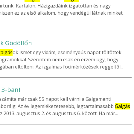
artunk, Kartalon. Házigazdáink izgatottan és nagy
hiszen ez az első alkalom, hogy vendégül látnak minket.
k Gödöllőn
galgás
ok ismét egy vidám, eseménydús napot töltöttek
programokkal. Szerintem nem csak én érzem úgy, hogy
ban eltölteni. Az izgalmas focimérkőzések reggeltől...
13-ban!
zámíta már csak 55 napot kell várni a Galgamenti
boráig. Az év legemlékezetesebb, legtartalmasabb
Galgás
 2013. augusztus 2. és augusztus 6. között. Ha már...