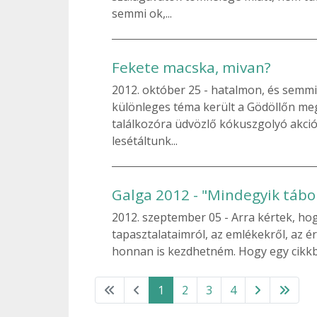
semmi ok,...
Fekete macska, mivan?
2012. október 25
hatalmon, és semmi 
különleges téma került a Gödöllőn m
találkozóra üdvözlő kókuszgolyó akció
lesétáltunk...
Galga 2012 - "Mindegyik tábo
2012. szeptember 05
Arra kértek, hog
tapasztalataimról, az emlékekről, az 
honnan is kezdhetném. Hogy egy cikkben
1
2
3
4