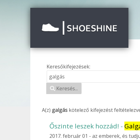
Keresőkifejezések:
Keresési űrlap
Keresés...
A(z)
galgás
kötelező
kifejezést feltételez
Őszinte leszek hozzád! -
Galg
2017. február 01
az emberek, és tudju