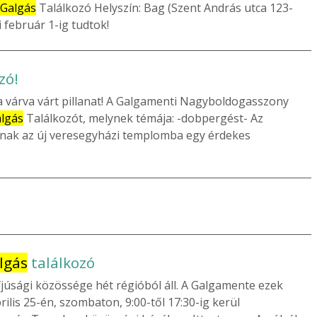
Galgás
Találkozó Helyszín: Bag (Szent András utca 123-
i február 1-ig tudtok!
zó!
a várva várt pillanat! A Galgamenti Nagyboldogasszony
lgás
Találkozót, melynek témája: -dobpergést- Az
árnak az új veresegyházi templomba egy érdekes
lgás
találkozó
júsági közössége hét régióból áll. A Galgamente ezek
rilis 25-én, szombaton, 9:00-től 17:30-ig kerül