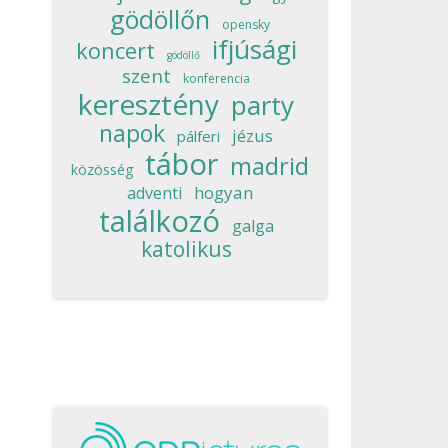
gödöllőn
opensky
ifjúsági
koncert
gödöllő
szent
konferencia
keresztény
party
napok
jézus
pálferi
tábor
madrid
közösség
hogyan
adventi
találkozó
galga
katolikus