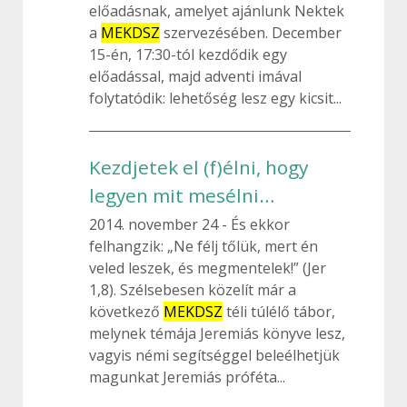
előadásnak, amelyet ajánlunk Nektek
a
MEKDSZ
szervezésében. December
15-én, 17:30-tól kezdődik egy
előadással, majd adventi imával
folytatódik: lehetőség lesz egy kicsit...
Kezdjetek el (f)élni, hogy
legyen mit mesélni…
2014. november 24
És ekkor
felhangzik: „Ne félj tőlük, mert én
veled leszek, és megmentelek!” (Jer
1,8). Szélsebesen közelít már a
következő
MEKDSZ
téli túlélő tábor,
melynek témája Jeremiás könyve lesz,
vagyis némi segítséggel beleélhetjük
magunkat Jeremiás próféta...