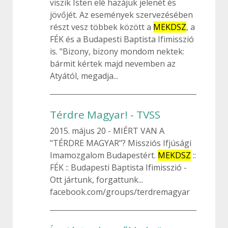
viszik Isten elé hazájuk jelenét és
jövőjét. Az események szervezésében
részt vesz többek között a
MEKDSZ
, a
FÉK és a Budapesti Baptista Ifimisszió
is. "Bizony, bizony mondom nektek:
bármit kértek majd nevemben az
Atyától, megadja...
Térdre Magyar! - TVSS
2015. május 20
MIÉRT VAN A
"TÉRDRE MAGYAR"? Missziós Ifjúsági
Imamozgalom Budapestért.
MEKDSZ
::
FÉK :: Budapesti Baptista Ifimisszió -
Ott jártunk, forgattunk...
facebook.com/groups/terdremagyar