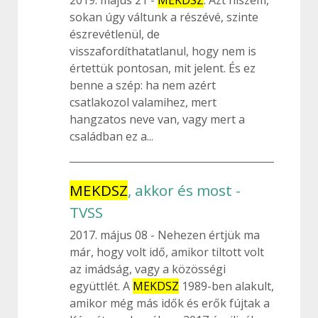
2019. május 21
MEKDSZ
. Azt hiszem,
sokan úgy váltunk a részévé, szinte
észrevétlenül, de
visszafordíthatatlanul, hogy nem is
értettük pontosan, mit jelent. És ez
benne a szép: ha nem azért
csatlakozol valamihez, mert
hangzatos neve van, vagy mert a
családban ez a...
MEKDSZ
, akkor és most -
TVSS
2017. május 08
Nehezen értjük ma
már, hogy volt idő, amikor tiltott volt
az imádság, vagy a közösségi
együttlét. A
MEKDSZ
1989-ben alakult,
amikor még más idők és erők fújtak a