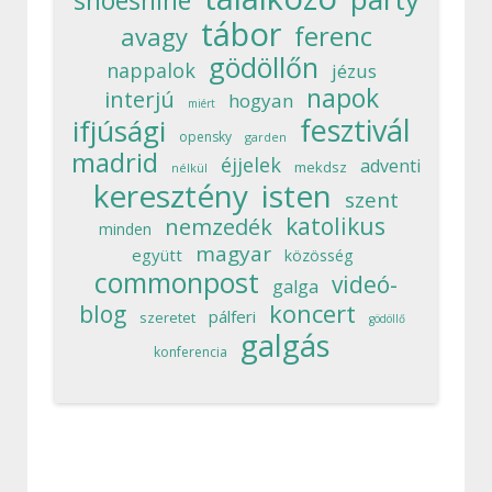
shoeshine
tábor
ferenc
avagy
gödöllőn
nappalok
jézus
napok
interjú
hogyan
miért
fesztivál
ifjúsági
opensky
garden
madrid
éjjelek
adventi
mekdsz
nélkül
keresztény
isten
szent
katolikus
nemzedék
minden
magyar
együtt
közösség
commonpost
videó-
galga
koncert
blog
pálferi
szeretet
gödöllő
galgás
konferencia