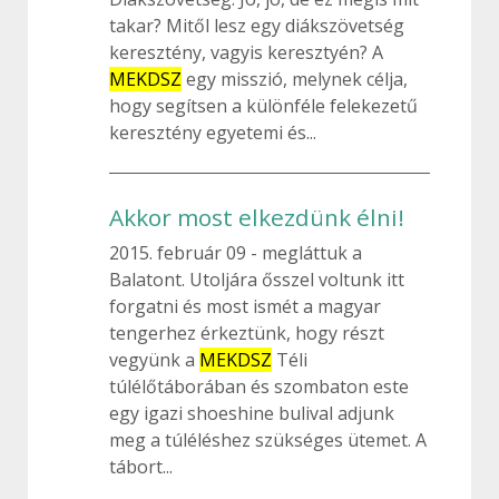
takar? Mitől lesz egy diákszövetség
keresztény, vagyis keresztyén? A
MEKDSZ
egy misszió, melynek célja,
hogy segítsen a különféle felekezetű
keresztény egyetemi és...
Akkor most elkezdünk élni!
2015. február 09
megláttuk a
Balatont. Utoljára ősszel voltunk itt
forgatni és most ismét a magyar
tengerhez érkeztünk, hogy részt
vegyünk a
MEKDSZ
Téli
túlélőtáborában és szombaton este
egy igazi shoeshine bulival adjunk
meg a túléléshez szükséges ütemet. A
tábort...