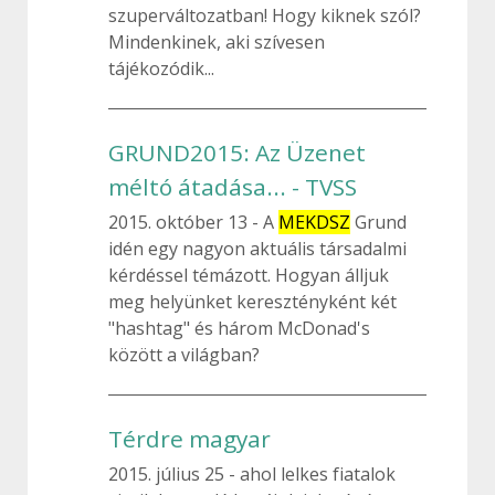
szuperváltozatban! Hogy kiknek szól?
Mindenkinek, aki szívesen
tájékozódik...
GRUND2015: Az Üzenet
méltó átadása... - TVSS
2015. október 13
A
MEKDSZ
Grund
idén egy nagyon aktuális társadalmi
kérdéssel témázott. Hogyan álljuk
meg helyünket keresztényként két
"hashtag" és három McDonad's
között a világban?
Térdre magyar
2015. július 25
ahol lelkes fiatalok