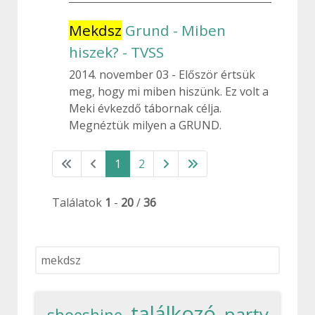
Mekdsz
Grund - Miben
hiszek? - TVSS
2014. november 03
Először értsük
meg, hogy mi miben hiszünk. Ez volt a
Meki évkezdő tábornak célja.
Megnéztük milyen a GRUND.
1
2
Találatok
1
-
20
/
36
Keresés...
találkozó
party