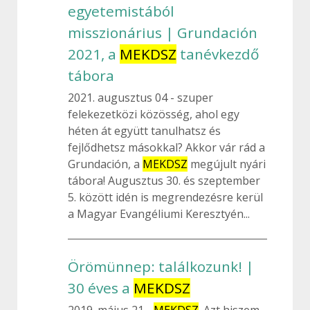
egyetemistából
misszionárius | Grundación
2021, a
MEKDSZ
tanévkezdő
tábora
2021. augusztus 04
szuper
felekezetközi közösség, ahol egy
héten át együtt tanulhatsz és
fejlődhetsz másokkal? Akkor vár rád a
Grundación, a
MEKDSZ
megújult nyári
tábora! Augusztus 30. és szeptember
5. között idén is megrendezésre kerül
a Magyar Evangéliumi Keresztyén...
Örömünnep: találkozunk! |
30 éves a
MEKDSZ