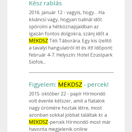
Kész rablás
2016. január 12
vagyis, hogy… Ha
kíváncsi vagy, hogyan tudnál időt
spórolni a hétköznapjaidban az
igazán fontos dolgokra, szánj időt a
MEKDSZ
Téli Táborára. Egy kis ízelítő
a tavalyi hangulatról itt és itt! Időpont:
február 4-7. Helyszín: Hotel Ezüstpark
Siófok...
Figyelem:
MEKDSZ
- percek!
2015. október 22
papír Hírmondó
volt évente kétszer, amit a fiatalok
nagy örömére hoztak létre, most
azonban sokkal jobbat találtak ki: a
MEKDSZ
-percek Hírmondó most már
havonta megjelenik online