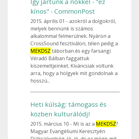
Így jártunk a nőkkel - "ez
kínos" - CommonPost
2015. április 01
azokról a dolgokról,
melyek bennünk is számos
alkalommal felmerülnek. Nyáron a
CrossSound fesztiválon, télen pedig a
MEKDSZ
táborban és egy farsangi
Véradó Bálban faggattuk
kiszemeltjeinket. Kíváncsiak voltunk
arra, hogy a hölgyek mit gondolnak a
hosszú...
Heti kúlság: támogass és
közben kulturálódj!
2015. március 10
Mi is az a
MEKDSZ
?
Magyar Evangéliumi Keresztyén
Diákszövetség. Jó, jó, de ez mégis mit