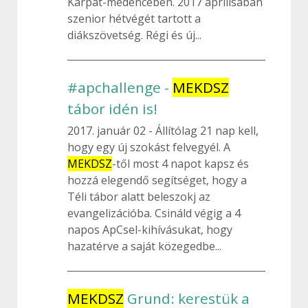
Kárpát-medencében. 2017 áprilisában
szenior hétvégét tartott a
diákszövetség. Régi és új...
#apchallenge -
MEKDSZ
tábor idén is!
2017. január 02
Állítólag 21 nap kell,
hogy egy új szokást felvegyél. A
MEKDSZ
-től most 4 napot kapsz és
hozzá elegendő segítséget, hogy a
Téli tábor alatt beleszokj az
evangelizációba. Csináld végig a 4
napos ApCsel-kihívásukat, hogy
hazatérve a saját közegedbe...
MEKDSZ
Grund: kerestük a