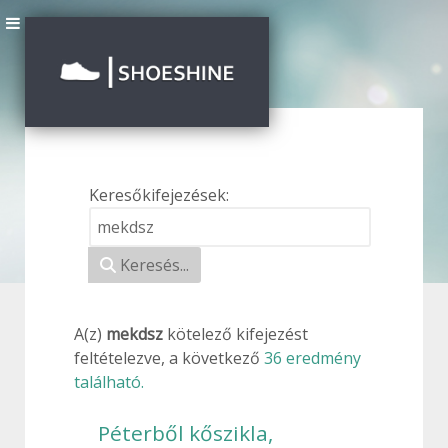
Keresőkifejezések:
Keresési űrlap
Keresés...
A(z)
mekdsz
kötelező
kifejezést
feltételezve, a következő
36 eredmény
található.
Péterből kőszikla,