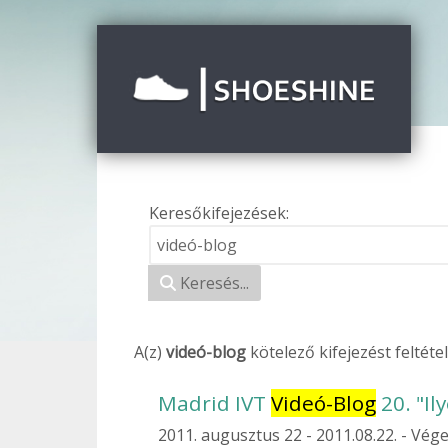
Keresőkifejezések:
Keresési űrlap
Keresés...
A(z)
videó-blog
kötelező
kifejezést feltét
Madrid IVT
Videó-Blog
20. "Il
2011. augusztus 22
2011.08.22. - Vége