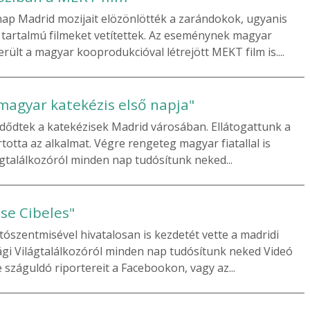
nap Madrid mozijait elözönlötték a zarándokok, ugyanis
 tartalmú filmeket vetítettek. Az eseménynek magyar
rült a magyar kooprodukcióval létrejött MEKT film is....
magyar katekézis első napja"
zdődtek a katekézisek Madrid városában. Ellátogattunk a
totta az alkalmat. Végre rengeteg magyar fiatallal is
lágtalálkozóról minden nap tudósítunk neked...
se Cibeles"
itószentmisével hivatalosan is kezdetét vette a madridi
úsági Világtalálkozóról minden nap tudósítunk neked Videó
záguldó riportereit a Facebookon, vagy az...