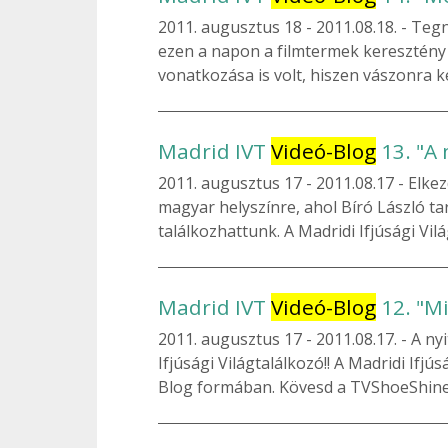
2011. augusztus 18
2011.08.18. - Teg
ezen a napon a filmtermek keresztény
vonatkozása is volt, hiszen vászonra ke
Madrid IVT
Videó-Blog
13. "A 
2011. augusztus 17
2011.08.17 - Elke
magyar helyszínre, ahol Bíró László tar
találkozhattunk. A Madridi Ifjúsági Vi
Madrid IVT
Videó-Blog
12. "Mi
2011. augusztus 17
2011.08.17. - A ny
Ifjúsági Világtalálkozó!! A Madridi Ifj
Blog formában. Kövesd a TVShoeShine s