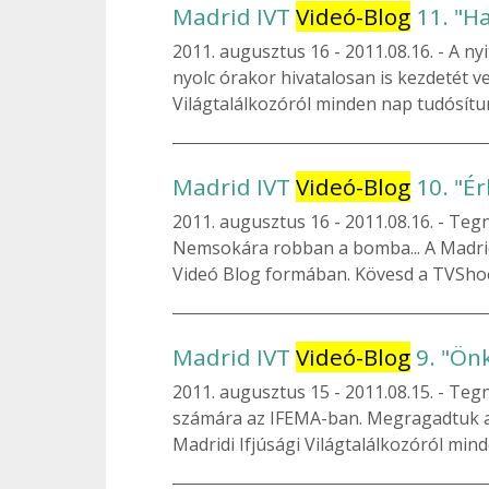
Madrid IVT
Videó-Blog
11. "H
2011. augusztus 16
2011.08.16. - A ny
nyolc órakor hivatalosan is kezdetét ves
Világtalálkozóról minden nap tudósítu
Madrid IVT
Videó-Blog
10. "É
2011. augusztus 16
2011.08.16. - Teg
Nemsokára robban a bomba... A Madrid
Videó Blog formában. Kövesd a TVShoeS
Madrid IVT
Videó-Blog
9. "Ön
2011. augusztus 15
2011.08.15. - Teg
számára az IFEMA-ban. Megragadtuk a 
Madridi Ifjúsági Világtalálkozóról min