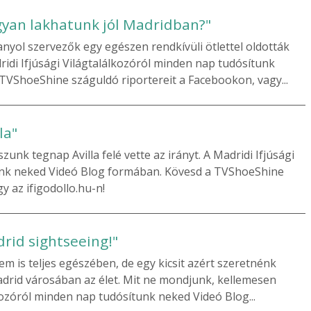
gyan lakhatunk jól Madridban?"
anyol szervezők egy egészen rendkívüli ötlettel oldották
idi Ifjúsági Világtalálkozóról minden nap tudósítunk
VShoeShine száguldó riportereit a Facebookon, vagy...
la"
szunk tegnap Avilla felé vette az irányt. A Madridi Ifjúsági
unk neked Videó Blog formában. Kövesd a TVShoeShine
y az ifigodollo.hu-n!
rid sightseeing!"
em is teljes egészében, de egy kicsit azért szeretnénk
drid városában az élet. Mit ne mondjunk, kellemesen
lkozóról minden nap tudósítunk neked Videó Blog...