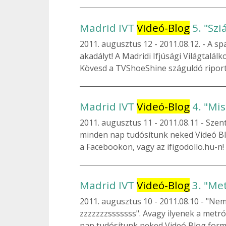
Madrid IVT
Videó-Blog
5. "Szi
2011. augusztus 12
2011.08.12. - A s
akadályt! A Madridi Ifjúsági Világtal
Kövesd a TVShoeShine száguldó riporte
Madrid IVT
Videó-Blog
4. "Mis
2011. augusztus 11
2011.08.11 - Szent
minden nap tudósítunk neked Videó Bl
a Facebookon, vagy az ifigodollo.hu-n!
Madrid IVT
Videó-Blog
3. "Me
2011. augusztus 10
2011.08.10 - "Nem
zzzzzzzsssssss". Avagy ilyenek a metró
nap tudósítunk neked Videó Blog formá