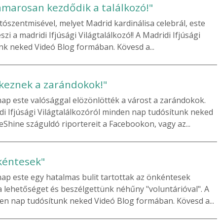
amarosan kezdődik a találkozó!"
itószentmisével, melyet Madrid kardinálisa celebrál, este
zi a madridi Ifjúsági Világtalálkozó!! A Madridi Ifjúsági
nk neked Videó Blog formában. Kövesd a...
rkeznek a zarándokok!"
nap este valósággal elözönlötték a várost a zarándokok.
i Ifjúsági Világtalálkozóról minden nap tudósítunk neked
hine száguldó riportereit a Facebookon, vagy az...
kéntesek"
nap este egy hatalmas bulit tartottak az önkéntesek
lehetőséget és beszélgettünk néhűny "voluntárióval". A
den nap tudósítunk neked Videó Blog formában. Kövesd a...