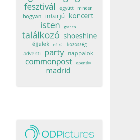
fesztivál
együtt
minden
koncert
interjú
hogyan
isten
garden
találkozó
shoeshine
éjjelek
közösség
nélkül
party
nappalok
adventi
commonpost
opensky
madrid