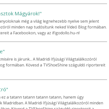
ásztok Mágyárok!"
panyoloknak még a világ legnehezebb nyelve sem jelent
álkozóról minden nap tudósítunk neked Videó Blog formában.
reit a Facebookon, vagy az ifigodollo.hu-n!
e"
misére is járunk... A Madridi Ifjúsági Világtalálkozóról
og formában. Kövesd a TVShoeShine száguldó riportereit
tró"
 ez a tatann tatann tatann tatann, hanem úgy
k Madridban. A Madridi Ifjúsági Világtalálkozóról minden
ban. Kövesd a TVShoeShine száguldó riportereit a...