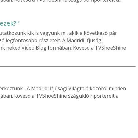
 ezek?"
utatkozunk kik is vagyunk mi, akik a következő pár
 legfontosabb részleteit. A Madridi Ifjúsági
unk neked Videó Blog formában. Kövesd a TVShoeShine
rkeztünk... A Madridi Ifjúsági Világtalálkozóról minden
ában. kövesd a TVShoeShine száguldó riportereit a