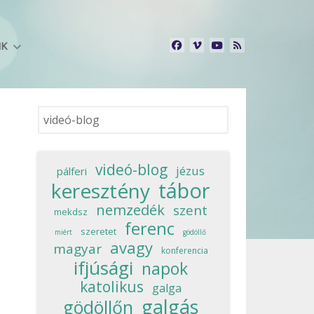
NK
Keresés...
videó-blog
jézus
pálferi
tábor
keresztény
nemzedék
szent
mekdsz
ferenc
szeretet
miért
gödöllő
avagy
magyar
konferencia
ifjúsági
napok
katolikus
galga
galgás
gödöllőn