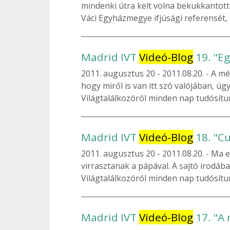
mindenki útra kelt volna bekukkantottu
Váci Egyházmegye ifjúsági referensét, é
Madrid IVT
Videó-Blog
19. "E
2011. augusztus 20
2011.08.20. - A mé
hogy miről is van itt szó valójában, úg
Világtalálkozóról minden nap tudósítu
Madrid IVT
Videó-Blog
18. "Cu
2011. augusztus 20
2011.08.20. - Ma e
virrasztanak a pápával. A sajtó irodába
Világtalálkozóról minden nap tudósítu
Madrid IVT
Videó-Blog
17. "A 