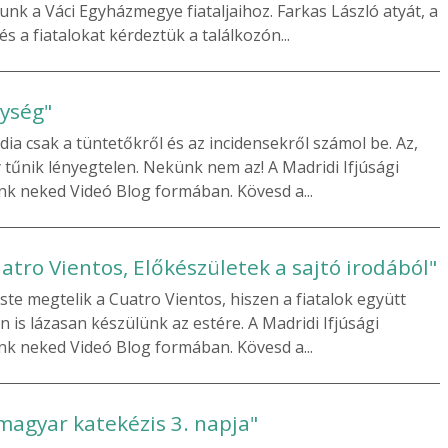
nk a Váci Egyházmegye fiataljaihoz. Farkas László atyát, a
s a fiatalokat kérdeztük a találkozón...
gység"
dia csak a tüntetőkről és az incidensekről számol be. Az,
y tűnik lényegtelen. Nekünk nem az! A Madridi Ifjúsági
nk neked Videó Blog formában. Kövesd a...
atro Vientos, Előkészületek a sajtó irodából"
ste megtelik a Cuatro Vientos, hiszen a fiatalok együtt
n is lázasan készülünk az estére. A Madridi Ifjúsági
nk neked Videó Blog formában. Kövesd a...
magyar katekézis 3. napja"