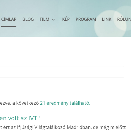
CÍMLAP
BLOG
FILM
KÉP
PROGRAM
LINK
RÓLU
elezve, a következő
21 eredmény található.
yen volt az IVT"
t ért az Ifjúsági Világtalálkozó Madridban, de még mielőtt