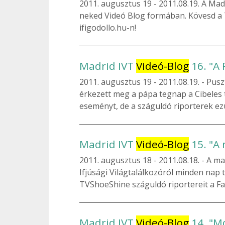
2011. augusztus 19
2011.08.19. A Mad
neked Videó Blog formában. Kövesd a 
ifigodollo.hu-n!
Madrid IVT
Videó-Blog
16. "A 
2011. augusztus 19
2011.08.19. - Pus
érkezett meg a pápa tegnap a Cibeles t
eseményt, de a száguldó riporterek ezútt
Madrid IVT
Videó-Blog
15. "A
2011. augusztus 18
2011.08.18. - A m
Ifjúsági Világtalálkozóról minden nap
TVShoeShine száguldó riportereit a Fa
Madrid IVT
Videó-Blog
14. "M