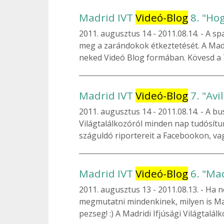
Madrid IVT
Videó-Blog
8. "Ho
2011. augusztus 14
2011.08.14. - A sp
meg a zarándokok étkeztetését. A Madr
neked Videó Blog formában. Kövesd a T
Madrid IVT
Videó-Blog
7. "Avil
2011. augusztus 14
2011.08.14. - A bu
Világtalálkozóról minden nap tudósít
száguldó riportereit a Facebookon, vag
Madrid IVT
Videó-Blog
6. "Mad
2011. augusztus 13
2011.08.13. - Ha n
megmutatni mindenkinek, milyen is Ma
pezseg! :) A Madridi Ifjúsági Világtalá