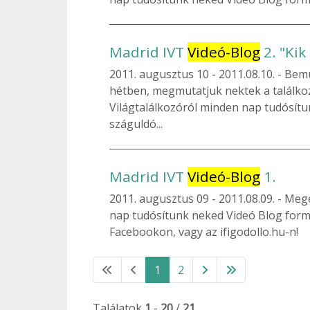
Madrid IVT
Videó-Blog
2. "Kik
2011. augusztus 10
2011.08.10. - Bem
hétben, megmutatjuk nektek a találkozó
Világtalálkozóról minden nap tudósít
száguldó...
Madrid IVT
Videó-Blog
1.
2011. augusztus 09
2011.08.09. - Megé
nap tudósítunk neked Videó Blog form
Facebookon, vagy az ifigodollo.hu-n!
1
2
Találatok
1
-
20
/
21