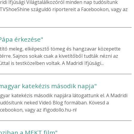
ridi Ifjúsági Világtalálkozóról minden nap tudósítunk
TVShoeShine száguldó riportereit a Facebookon, vagy az
Pápa érkezése"
ztító meleg, elképesztő tömeg és hangzavar közepette
érre. Sajnos sokak csak a kivetítőből tudták nézni az
al is testközelben voltak. A Madridi Ifjúsági...
 magyar katekézis második napja"
agyar katekézis második napjára látogattunk el. A Madridi
 tudósítunk neked Videó Blog formában. Kövesd a
cebookon, vagy az ifigodollo.hu-n!
oziban a MEKT film"